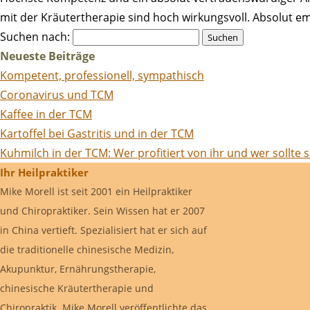
mit der Kräutertherapie sind hoch wirkungsvoll. Absolut e
Suchen nach:
Neueste Beiträge
Kompetent, professionell, sympathisch
Coronavirus und TCM
Kaffee in der TCM
Kartoffel bei Gastritis und in der TCM
Kuhmilch in der TCM: Wer profitiert von ihr und wer sollte 
Ihr Heilpraktiker
Mike Morell ist seit 2001 ein Heilpraktiker
und Chiropraktiker. Sein Wissen hat er 2007
in China vertieft. Spezialisiert hat er sich auf
die traditionelle chinesische Medizin,
Akupunktur, Ernährungstherapie,
chinesische Kräutertherapie und
Chiropraktik. Mike Morell veröffentlichte das